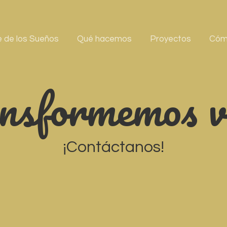
e de los Sueños
Qué hacemos
Proyectos
Cóm
nsformemos v
¡Contáctanos!