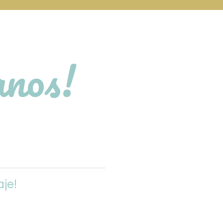
anos!
aje!