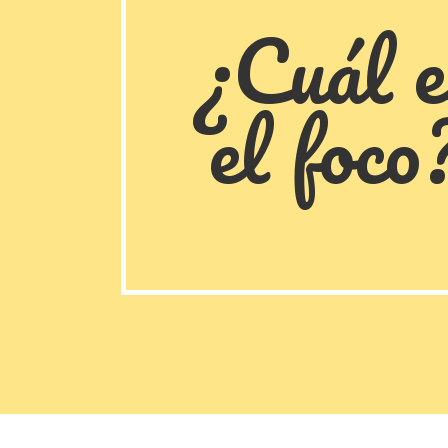
¿Cuál e
el foco