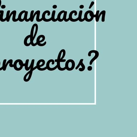
inanciación
de
proyectos?