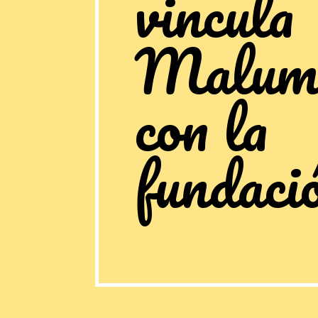
vincula
Malum
con la
fundaci