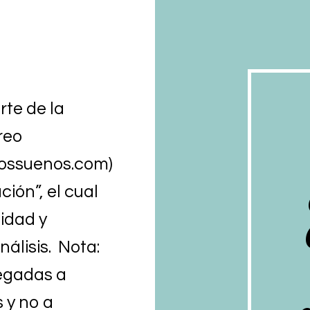
rte de la
rreo
lossuenos.com
)
ción”, el cual
lidad y
álisis. Nota:
regadas a
 y no a