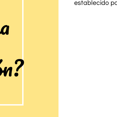
establecido po
a
ón?