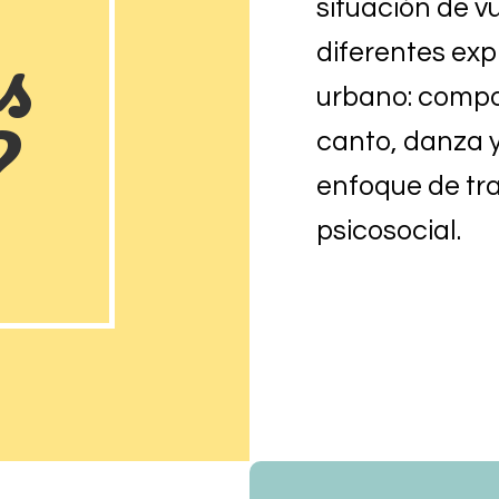
situación de vu
s
diferentes exp
urbano: compos
?
canto, danza y
enfoque de t
psicosocial.