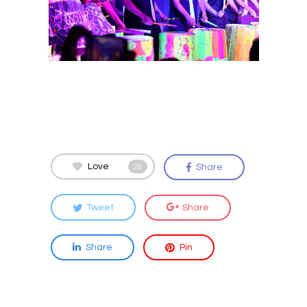
Love
20
Share
Tweet
Share
Share
Pin