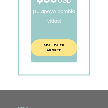
USD
¡Tu apoyo cambia
vidas!
REALIZA TU
APORTE
MENÚ