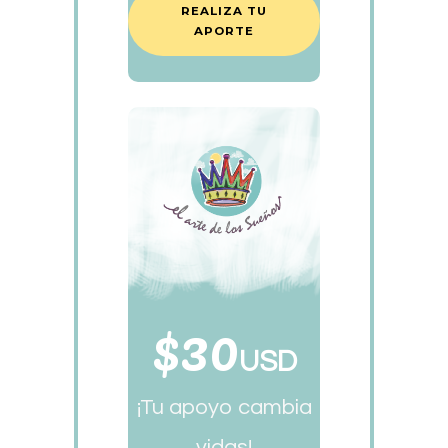
REALIZA TU
APORTE
$30
USD
¡Tu apoyo cambia
vidas!