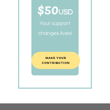
$50
USD
Your support
changes lives!
MAKE YOUR
CONTRIBUTION