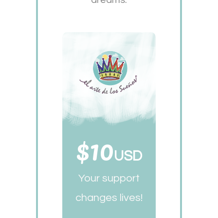
dreams.
$10
USD
Your support
changes lives!