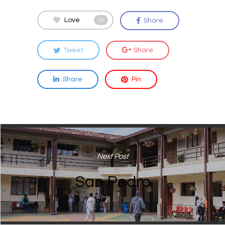
Love
15
Share
Tweet
Share
Share
Pin
Next Post
San Pedro