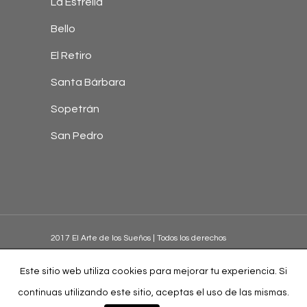
La Estrella
Bello
El Retiro
Santa Bárbara
Sopetrán
San Pedro
2017 El Arte de los Sueños | Todos los derechos
reservados |
Trópico Digital
|
Política de privacidad
|
Política de tratamiento de datos
Este sitio web utiliza cookies para mejorar tu experiencia. Si
continuas utilizando este sitio, aceptas el uso de las mismas.