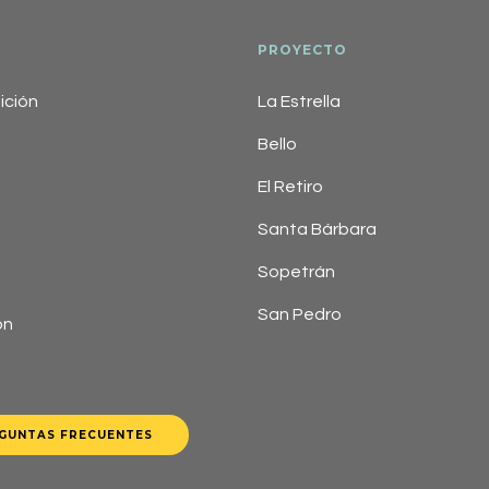
PROYECTO
ción
La Estrella
Bello
El Retiro
Santa Bárbara
Sopetrán
San Pedro
ón
GUNTAS FRECUENTES